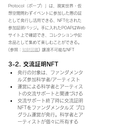
Protocol（ポープ）」は、現実世界・仮
想空間問わずイベントに参加した際の証
として発行し活用できる、NFT化された
参加証明バッジ。手に入れたPOAPはWeb
サイト上で確認でき、コレクションや記
念品として集めて楽しむことができる。
(参照：
知財図鑑
) 譲渡不可能なNFT
3-2. 交流証明NFT
発行の対象は、ファンダメンタ
ルズ参加科学者/アーティスト
運営による科学者とアーティス
トの交流サポートと関連づける
交流サポート終了時に交流証明
NFTをファンダメンタルズ プロ
グラム運営が発行。科学者とア
ーティストが個々に所有する