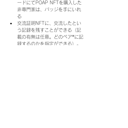
ードにてPOAP NFTを購入した
非専門家は、バッジを手にいれ
る
交流証明NFTに、交流したとい
う記録を残すことができる（記
載の有無は任意。どのペア*に記
録するのかを指定ができる）。
定額（1000円程度）
*ペア形成していないアーティスト
も含む
6-2. ファンダメンタルズ参
加科学者/アーティストを対
象としたNFT（交流証明
NFT）の仕組み
運営による両者の交流サポート
期間中、随時記録される
 ペア*の交流の軌跡（日付