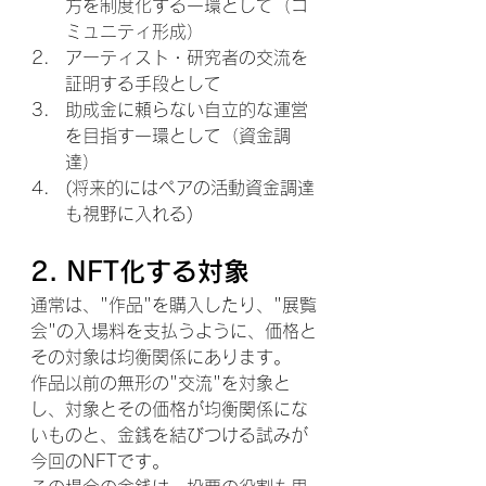
方を制度化する一環として（コ
ミュニティ形成）
アーティスト・研究者の交流を
証明する手段として
助成金に頼らない自立的な運営
を目指す一環として（資金調
達）
(将来的にはペアの活動資金調達
も視野に入れる)
2. NFT化する対象
通常は、"作品"を購入したり、"展覧
会"の入場料を支払うように、価格と
その対象は均衡関係にあります。
作品以前の無形の"交流"を対象と
し、対象とその価格が均衡関係にな
いものと、金銭を結びつける試みが
今回のNFTです。