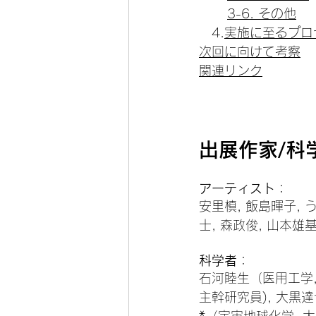
3-6. その他
　4.
実施に至るプロ
次回に向けて考察
関連リンク
出展作家/科
アーティスト
：
安里槙, 飯島暉子, 
士, 森政俊, 山本雄基*,
科学者
：
石河睦生（医用工学,
主幹研究員), 大黒達