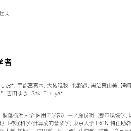
セス
学者
うしお*, 宇都宮真木, 大槻唯我, 北野謙, 黒沼真由美, 澤
 吉田ゆう, Saki Furuya*
 桐蔭横浜大学 医用工学部), 一ノ瀬俊明（都市環境学, 
也（神経科学/計算論的音楽学, 東京大学 IRCN 特任助