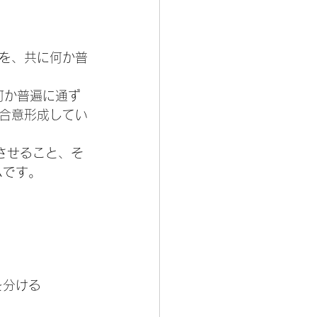
を、共に何か普
何か普遍に通ず
合意形成してい
させること、そ
ムです。
を分ける