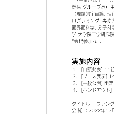
*（宇宙地球化学, 
機構 グループ長),
（理論的宇宙論, 理
ログラミング, 専修
面界面科学, 分子科学研
学 大学院工学研究
*会場参加なし
実施内容
[口頭発表] 
[ブース展示]
[一般公開] 
[ハンドアウト
タイトル ：ファンダメ
会 期 ：2022年12月2