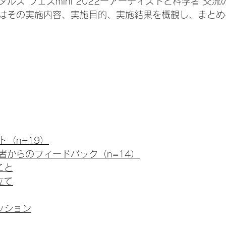
ルズ フェスmini 2022ーアーティストと科学者 交
はその実施内容、実施目的、実施結果を概観し、まとめ
（n=19）
者からのフィードバック（n=14）
こと
立て
セッション