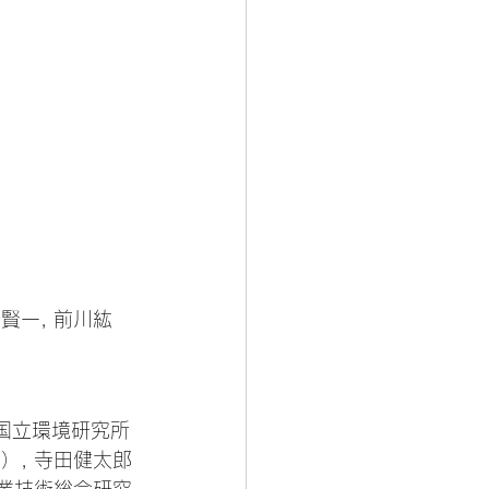
崎賢一, 前川紘
国立環境研究所 
教）, 寺田健太郎