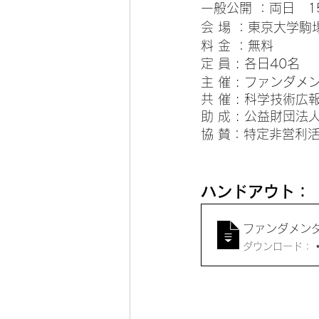
一般公開 ：
両日　15
会 場 ：
東京大学駒
料 金 ：無料
定 員 : 各日40名
主 催 : ファンダ
共 催 : 科学技術広
助 成 : 公益財
協 賛：特定非営利
ハンドアウト：
ファンダメンタル