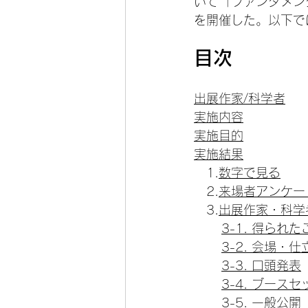
いて「ファンダメンタ
を開催した。以下で
目次
出展作家/科学者
実施内容
実施目的
実施結果
　1.
数字で見る
　2.
来場者アンケート
　3.
出展作家・科学
3-1. 得られた
3-2. 会場・仕
3-3. 口頭発表
3-4. ブース
3-5. 一般公開