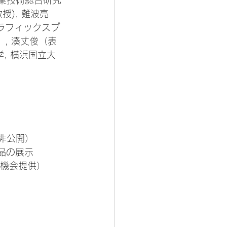
産業技術総合研究
授), 難波亮
グラフィックスプ
）, 湊丈俊（表
理学, 横浜国立大
（非公開）
品の展示
の機会提供）