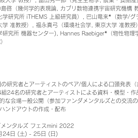
大阪大学 教授）, 冨田秀一郎（発生生物学, 農業・食品
 中島啓（幾何学的表現論, カブリ数物連携宇宙研究機構 教
化学研究所 iTHEMS 上級研究員）, 巴山竜来*（数学/
大学 准教授）, 福永真弓（環境社会学, 東京大学 准教授
究所 機器センター), Hannes Raebiger*（物性物
院）
11組の研究者とアーティストのペア/個人による口頭発表
 14組24名の研究者とアーティストによる資料・模型・作
限定的な会場一般公開（参加ファンダメンタルズとの交流
] ハンドアウトの作成・配布
ンタルズ フェスmini 2022
4日 (土) - 25日 (日)