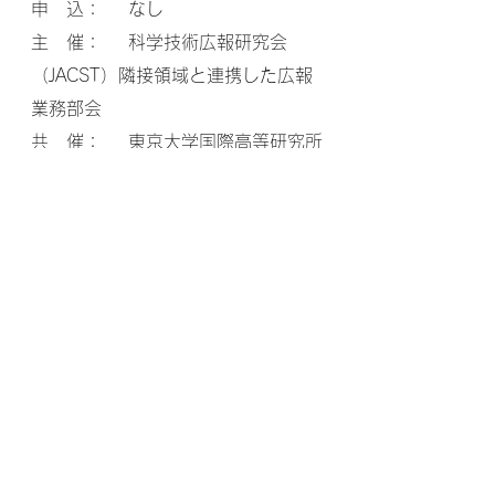
申　込：    なし
主　催：    科学技術広報研究会
（JACST）隣接領域と連携した広報
業務部会
共　催：    東京大学国際高等研究所
カブリ数物連携宇宙研究機構（Kavli 
IPMU)
助　成：    公益財団法人東京都歴史
文化財団 アーツカウンシル東京
協　力：　 大阪大学大学院理学研究
科
https://www.youtube.com/watch?
v=vX7IQk0cZ6M