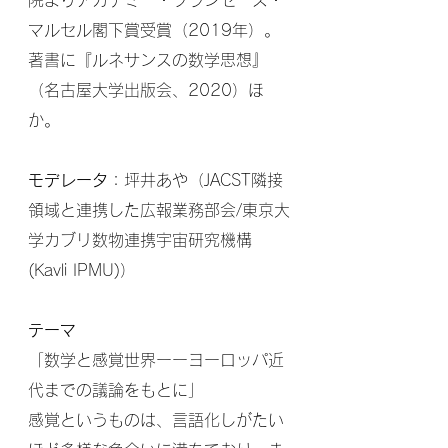
院よりアカデミー・フランセーズ・
マルセル閣下賞受賞（2019年）。
著書に『ルネサンスの数学思想』
（名古屋大学出版会、2020）ほ
か。
モデレータ
：坪井あや（JACST隣接
領域と連携した広報業務部会/東京大
学カブリ数物連携宇宙研究機構
(Kavli IPMU)）
テーマ
「数学と感覚世界ーーヨーロッパ近
代までの議論をもとに」
感覚というものは、言語化しがたい