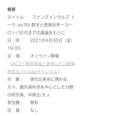
概要
タイトル：　ファンダメンタルズ ト
ーク vol.09 数学と感覚世界ーヨー
ロッパ近代までの議論をもとに
日　時：    2021年4月30日（金）
19:00- 
会　場：    オンライン開催
（
JACST 隣接領域と連携した広報業
務部会 Youtubeチャンネル
）
対　象：    現代の美術に携わる
方々、最先端科学を中心とした分野
の研究者、中高生/大人
参加費：    無料
定　員：    なし